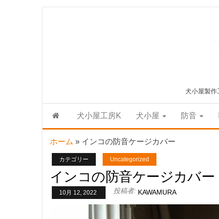
Skip
to
the
content
犬小屋製作
犬小屋工房K
犬小屋
防音
ホーム
»
インコの防音ケージカバー
カテゴリー
Uncategorized
インコの防音ケージカバー
投稿者:
KAWAMURA
10月 12, 2022