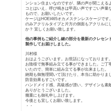
ンション住まいなのですが、隣の声が聞こえる
コとはいえ、呼び鳴きは甲高い声ですごい声量
もので、お願いしたいです。
ケージはHOEI465オカメステンレスケージです。
のみアクリルタイプと片方の側面もアクリルに
か？ 宜しくお願い致します。
他の事例もご紹介し鍵の部分を最新のクレセン
製作してお届けしました。
川村様
おはようございます。お世話になっております
お陰様で無事組み立てる事ができました。ご丁
いたので、簡単に組み立てる事が出来ました。
納期も御無理聞いて頂けたり、本当に助かりま
防音効果もすごいです。
ハンドメイド感、高級感が漂い、デザインも素
ありがとうございました。
幾重にも御礼申し上げます。
今後とも宜しくお願い致します。
・・