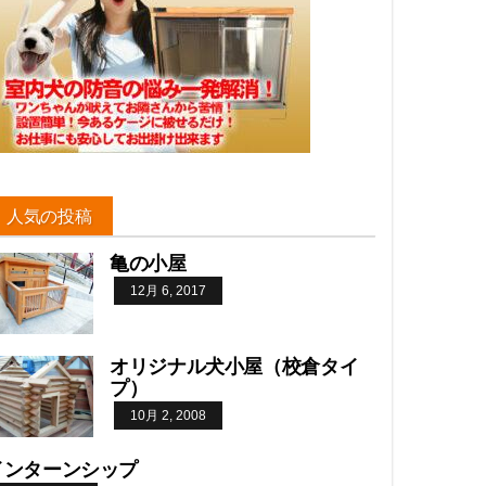
人気の投稿
亀の小屋
12月 6, 2017
オリジナル犬小屋（校倉タイ
プ）
10月 2, 2008
インターンシップ