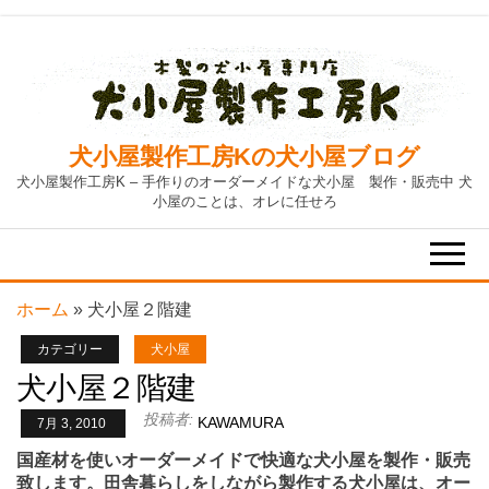
Skip
to
the
content
犬小屋製作工房Kの犬小屋ブログ
犬小屋製作工房K – 手作りのオーダーメイドな犬小屋 製作・販売中 犬
小屋のことは、オレに任せろ
ホーム
»
犬小屋２階建
カテゴリー
犬小屋
犬小屋２階建
投稿者:
KAWAMURA
7月 3, 2010
国産材を使いオーダーメイドで快適な犬小屋を製作・販売
致します。田舎暮らしをしながら製作する犬小屋は、オー