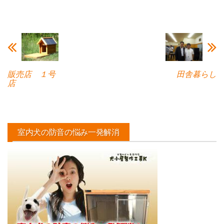
販売店 １号
田舎暮らし
店
室内犬の防音の悩み一発解消