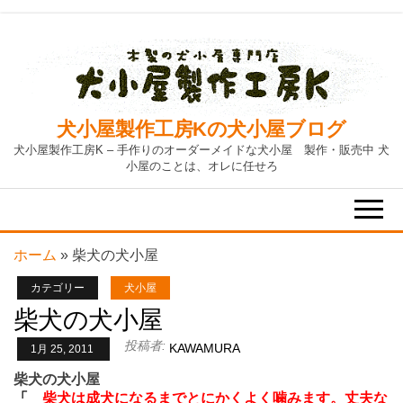
Skip
to
the
content
犬小屋製作工房Kの犬小屋ブログ
犬小屋製作工房K – 手作りのオーダーメイドな犬小屋 製作・販売中 犬
小屋のことは、オレに任せろ
ホーム
»
柴犬の犬小屋
カテゴリー
犬小屋
柴犬の犬小屋
投稿者:
KAWAMURA
1月 25, 2011
柴犬の犬小屋
「
柴犬は成犬になるまでとにかくよく噛みます。丈夫な