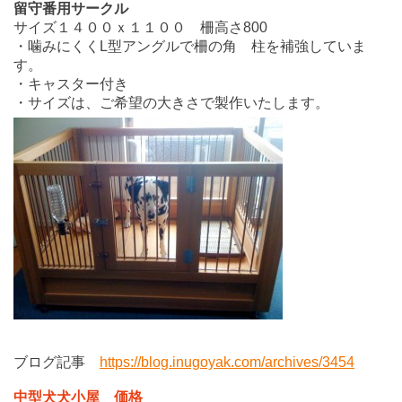
留守番用サークル
サイズ１４００ｘ１１００ 柵高さ800
・噛みにくくL型アングルで柵の角 柱を補強していま
す。
・キャスター付き
・サイズは、ご希望の大きさで製作いたします。
ブログ記事
https://blog.inugoyak.com/archives/3454
中型犬犬小屋 価格