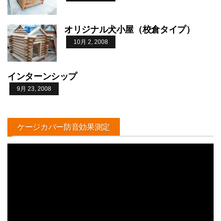
オリジナル犬小屋（校倉タイプ）
10月 2, 2008
インターンシップ
9月 23, 2008
ケージカバー防音効果測定
動
画
プ
レ
ー
ヤ
ー