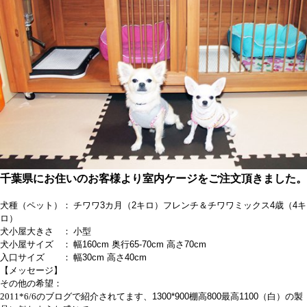
千葉県にお住いのお客様より室内ケージをご注文頂きました。
犬種（ペット）： チワワ
3
カ月（
2
キロ）フレンチ＆チワワミックス
4
歳（
4
キ
ロ）
犬小屋大きさ ： 小型
犬小屋サイズ ： 幅
160cm
奥行
65-70cm
高さ
70cm
入口サイズ ： 幅
30cm
高さ
40cm
【メッセージ】
その他の希望：
2011*6/6
のブログで紹介されてます、
1300*900
棚高
800
最高
1100
（白）の製