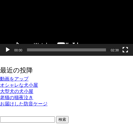
レ
ー
ヤ
ー
00:00
02:38
最近の投降
動画をアップ
オシャレな犬小屋
大型犬の犬小屋
老猫の猫夜泣き
お届けした防音ケージ
検
索: