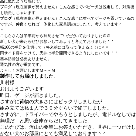
品に似たような感じで、
ブログ
（現在画像が見えません）
こんな感じでパピー犬は脱走して、対策後
も脱走しちゃいます
ブログ
（現在画像が見えません）こんな感じに並べてゲージを置いているの
ですが、仲良くなれば一体化した家具調のにしたく、考えています＾
＾
こちらさんは半年前から拝見させていただいておりました＠＠
新しい犬が来たらぜひお願いしてみようと考えておりました＾＾
幅
160
の半分を仕切って（将来的には取って使えるように＾＾
両サイド扉をつけて、天井は半分開閉できるようにしたいです＾＾
基本防音は必要ありません。
通気性の方が重要です。
よろしくお願いしますＭ－－Ｍ
製作してお届けしました。
川村様
おはようございます
昨日、ゲージが届きました。
さすがに荷物の大きさにはビックリしましたが
組み立ては私１人で３０分ぐらいで終了しました。
さすがに、ドライバーでやろうとしましたが、電ドルなしでは
無理だ！と思い倉庫からだしてきました。
このたびは、沢山の要望にお答えいただき、世界に一つだけし
かない犬のお部屋にとても満足しております＾＾