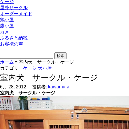
ケージ
屋外サークル
オーダーメイド
鶏小屋
鷹小屋
カメ
ふるさと納税
お客様の声
検
索:
ホーム
»
室内犬 サークル・ケージ
カテゴリー
ケージ
犬小屋
室内犬 サークル・ケージ
6月 28, 2012
投稿者:
kawamura
室内犬 サークル・ケージ