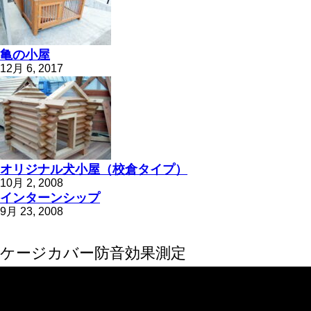
亀の小屋
12月 6, 2017
オリジナル犬小屋（校倉タイプ）
10月 2, 2008
インターンシップ
9月 23, 2008
ケージカバー防音効果測定
動
画
プ