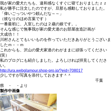
我が家の愛犬たちも、違和感なくすぐに寝ておりましたｚｚ
私が勝手に注文したのですが、旦那も感動しておりました。
「偉いごっついやつ頼んだな～～」
（彼なりのほめ言葉です
）
一番最初に、入室したのは２歳の娘です。。
そんな感じで無事我が家の愛犬達のお部屋改造計画が
大成功！！
川村さんとてもいいものを作っていただきありがとうございま
したｍ－－ｍ
これからも、沢山の愛犬家達のわがままに頑張ってください
(
笑）
私のブログにも紹介しました。よろしければ拝見してくださ
い。
http://ura.webglamour.shop-pro.jp/?eid=708017
少しですが写真を添付しておきます＾＾
千葉
県 ・ ・より
製作中画像