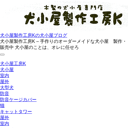
Skip
to
the
content
犬小屋製作工房Kの犬小屋ブログ
犬小屋製作工房K – 手作りのオーダーメイドな犬小屋 製作・
販売中 犬小屋のことは、オレに任せろ
犬小屋工房K
犬小屋
室内
屋外
大型犬
防音
防音ケージカバー
猫
キャットタワー
屋外
室内