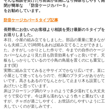
そんな相談を受けたら前面が全開になり掃除もしやすく開
閉が簡単な 「防音ケージカバー５」
をお勧めしています。
防音ケージカバー５タイプ記事
長野県にお住いのお客様より相談を受け最新の５タイプを
お送りしました。
本日、小屋の組み立てをしました。部品の重量に驚きなが
らも夫婦二人で1時間もあれば組み立てることができまし
た。さすがしっかりとした作りで、今までの自作のケージ
カバーなんかより見た目も防音効果もずっと良いです。天
板もしっかりしているので小鳥の鳥籠を置くのにも重宝し
ます(笑)
実際に組み立ててみると中サイズでかなり広いです。直に
小屋として使ってもらうので、付属のプラダンがありがた
いです。高さもあるのでなんとかして止まり木も設置して
あげたいと思っています。
床はフローリング調のマットのようで多少濡れても大丈夫
そうで安心です。今は床も濡れないよう色々と重ねていま
すが、チャボが過ごしやすく、お世話のしやすいように工
夫していくのが楽しみです。