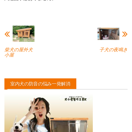
柴犬の屋外犬
子犬の夜鳴き
小屋
室内犬の防音の悩み一発解消