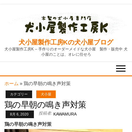
Skip
to
the
content
犬小屋製作工房Kの犬小屋ブログ
犬小屋製作工房K – 手作りのオーダーメイドな犬小屋 製作・販売中 犬
小屋のことは、オレに任せろ
ホーム
»
鶏の早朝の鳴き声対策
カテゴリー
犬小屋
鶏の早朝の鳴き声対策
投稿者:
KAWAMURA
8月 6, 2020
鶏の早朝の鳴き声対策