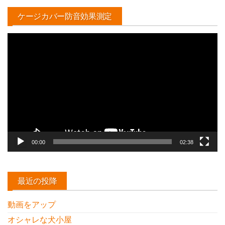
ケージカバー防音効果測定
動
画
プ
レ
ー
ヤ
ー
00:00
02:38
最近の投降
動画をアップ
オシャレな犬小屋