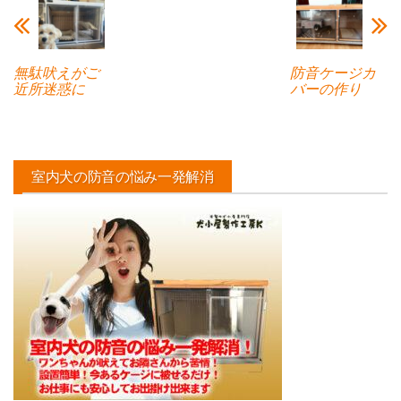
無駄吠えがご
防音ケージカ
近所迷惑に
バーの作り
室内犬の防音の悩み一発解消