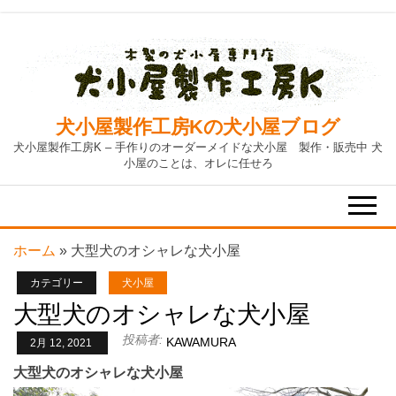
Skip
to
the
content
犬小屋製作工房Kの犬小屋ブログ
犬小屋製作工房K – 手作りのオーダーメイドな犬小屋 製作・販売中 犬
小屋のことは、オレに任せろ
ホーム
»
大型犬のオシャレな犬小屋
カテゴリー
犬小屋
大型犬のオシャレな犬小屋
投稿者:
KAWAMURA
2月 12, 2021
大型犬のオシャレな犬小屋