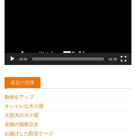
画
プ
レ
ー
ヤ
ー
00:00
02:38
最近の投降
動画をアップ
オシャレな犬小屋
大型犬の犬小屋
老猫の猫夜泣き
お届けした防音ケージ