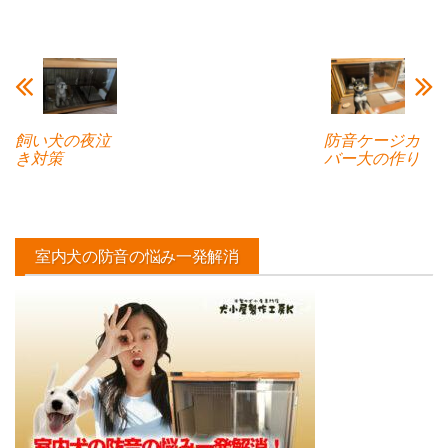
飼い犬の夜泣
防音ケージカ
き対策
バー大の作り
室内犬の防音の悩み一発解消