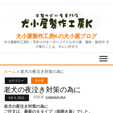
Skip
to
the
content
犬小屋製作工房Kの犬小屋ブログ
犬小屋製作工房K – 手作りのオーダーメイドな犬小屋 製作・販売中 犬
小屋のことは、オレに任せろ
ホーム
»
老犬の夜泣き対策の為に
カテゴリー
犬小屋
老犬の夜泣き対策の為に
投稿者:
KAWAMURA
6月 4, 2021
老犬の夜泣き対策の為に
ご注文は、最新の６タイプ（両開き扉）でした。