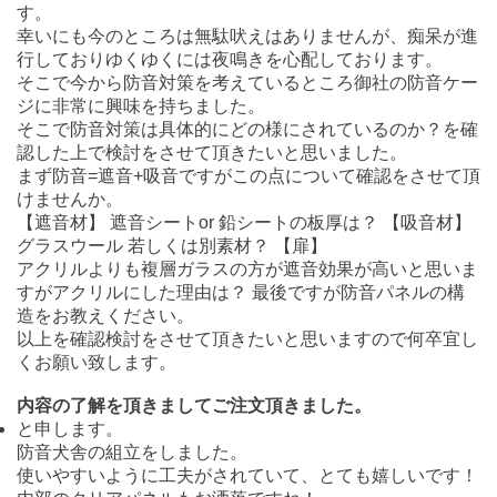
す。
幸いにも今のところは無駄吠えはありませんが、痴呆が進
行しておりゆくゆくには夜鳴きを心配しております。
そこで今から防音対策を考えているところ御社の防音ケー
ジに非常に興味を持ちました。
そこで防音対策は具体的にどの様にされているのか？を確
認した上で検討をさせて頂きたいと思いました。
まず防音=遮音+吸音ですがこの点について確認をさせて頂
けませんか。
【遮音材】 遮音シートor 鉛シートの板厚は？ 【吸音材】
グラスウール 若しくは別素材？ 【扉】
アクリルよりも複層ガラスの方が遮音効果が高いと思いま
すがアクリルにした理由は？ 最後ですが防音パネルの構
造をお教えください。
以上を確認検討をさせて頂きたいと思いますので何卒宜し
くお願い致します。
内容の了解を頂きましてご注文頂きました。
と申します。
防音犬舎の組立をしました。
使いやすいように工夫がされていて、とても嬉しいです！