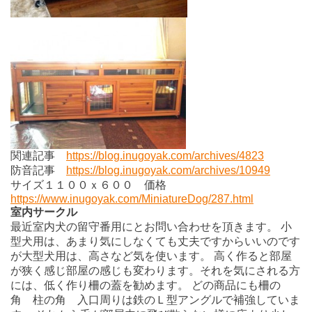
関連記事
https://blog.inugoyak.com/archives/4823
防音記事
https://blog.inugoyak.com/archives/10949
サイズ１１００ｘ６００ 価格
https://www.inugoyak.com/MiniatureDog/287.html
室内サークル
最近室内犬の留守番用にとお問い合わせを頂きます。 小
型犬用は、あまり気にしなくても丈夫ですからいいのです
が大型犬用は、高さなど気を使います。 高く作ると部屋
が狭く感じ部屋の感じも変わります。それを気にされる方
には、低く作り柵の蓋を勧めます。 どの商品にも柵の
角 柱の角 入口周りは鉄のＬ型アングルで補強していま