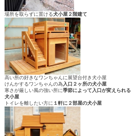
場所を取らずに置ける
犬小屋２階建て
高い所の好きなワンちゃんに展望台付き犬小屋
けんかするワンちゃんの為
入口２ヶ所の犬小屋
寒さが厳しい風の強い所に
季節によって入口が変えられる
犬小屋
トイレを離したい方に
１軒に２部屋の犬小屋