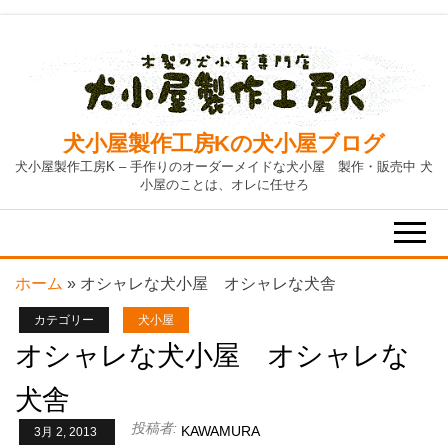
Skip
to
the
content
犬小屋製作工房Kの犬小屋ブログ
犬小屋製作工房K – 手作りのオーダーメイドな犬小屋 製作・販売中 犬
小屋のことは、オレに任せろ
ホーム
»
オシャレな犬小屋 オシャレな犬舎
カテゴリー
犬小屋
オシャレな犬小屋 オシャレな
犬舎
投稿者:
KAWAMURA
3月 2, 2013