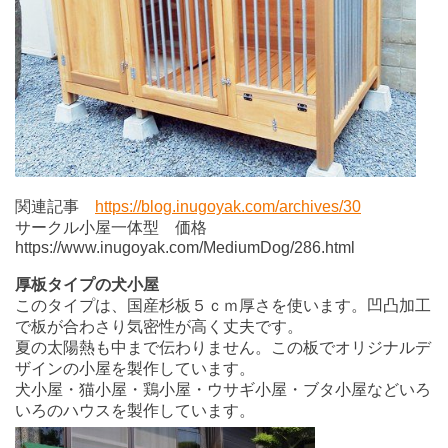
関連記事
https://blog.inugoyak.com/archives/30
サークル小屋一体型 価格
https://www.inugoyak.com/MediumDog/286.html
厚板タイプの犬小屋
このタイプは、国産杉板５ｃｍ厚さを使います。凹凸加工
で板が合わさり気密性が高く丈夫です。
夏の太陽熱も中まで伝わりません。この板でオリジナルデ
ザインの小屋を製作しています。
犬小屋・猫小屋・鶏小屋・ウサギ小屋・ブタ小屋などいろ
いろのハウスを製作しています。